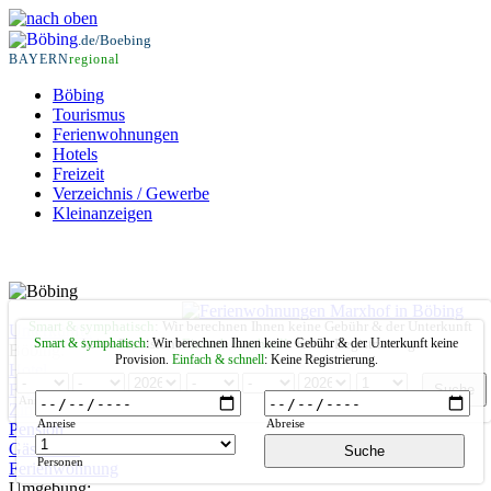
.de/Boebing
BAYERN
regional
Böbing
Tourismus
Ferienwohnungen
Hotels
Freizeit
Verzeichnis / Gewerbe
Kleinanzeigen
Smart & symphatisch
: Wir berechnen Ihnen keine Gebühr & der Unterkunft
Unterkünfte
Smart & symphatisch
keine Provision.
: Wir berechnen Ihnen keine Gebühr & der Unterkunft keine
Einfach & schnell
: Keine Registrierung.
Böbing:
Provision.
Einfach & schnell
: Keine Registrierung.
Hotel
Ferienhaus
Anreise
Abreise
Personen
Zimmer
Anreise
Abreise
Pension
Gästehaus
Personen
Ferienwohnung
Umgebung: