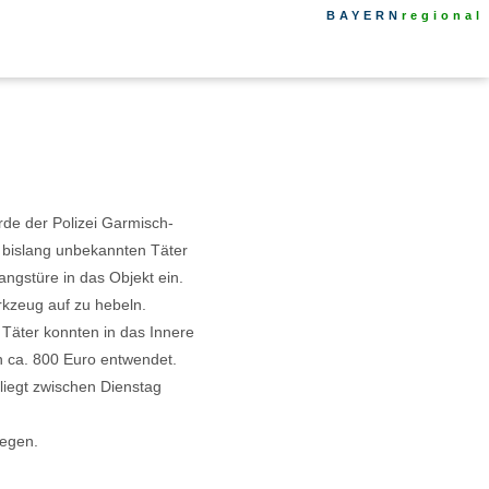
BAYERN
regional
rde der Polizei Garmisch-
 bislang unbekannten Täter
ngstüre in das Objekt ein.
rkzeug auf zu hebeln.
e Täter konnten in das Innere
 ca. 800 Euro entwendet.
liegt zwischen Dienstag
gegen.