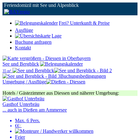
Feriendomizil mit See und Alpenblick
Frei? Unterkunft & Preise
Ausflüge
Lage
Buchung anfragen
Kontakt
See und Bergblick
35 m²
Buchungsbedingungen
Umgebung / Ausflüge
Hotels / Gästezimmer aus Diessen und näherer Umgebung:
Gasthof Unterbräu
... auch in Dießen am Ammersee
Max. 6 Pers.
€€
€
Feier