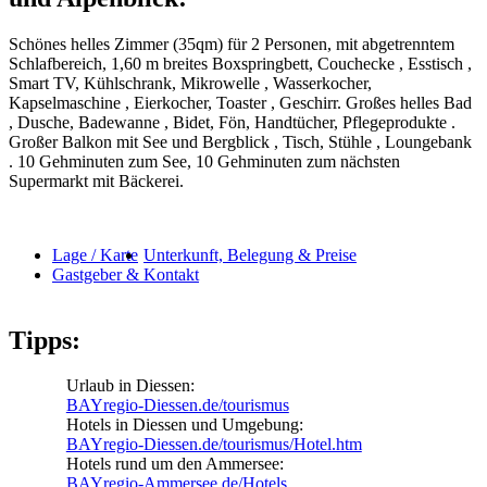
Schönes helles Zimmer (35qm) für 2 Personen, mit abgetrenntem
Schlafbereich, 1,60 m breites Boxspringbett, Couchecke , Esstisch ,
Smart TV, Kühlschrank, Mikrowelle , Wasserkocher,
Kapselmaschine , Eierkocher, Toaster , Geschirr. Großes helles Bad
, Dusche, Badewanne , Bidet, Fön, Handtücher, Pflegeprodukte .
Großer Balkon mit See und Bergblick , Tisch, Stühle , Loungebank
. 10 Gehminuten zum See, 10 Gehminuten zum nächsten
Supermarkt mit Bäckerei.
Lage / Karte
Unterkunft, Belegung & Preise
Gastgeber & Kontakt
Tipps:
Urlaub in Diessen:
BAYregio-Diessen.de/tourismus
Hotels in Diessen und Umgebung:
BAYregio-Diessen.de/tourismus/Hotel.htm
Hotels rund um den Ammersee:
BAYregio-Ammersee.de/Hotels