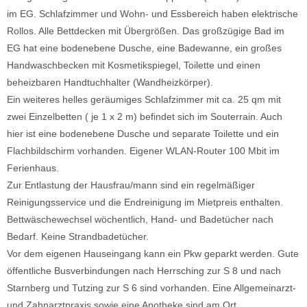
im EG. Schlafzimmer und Wohn- und Essbereich haben elektrische
Rollos. Alle Bettdecken mit Übergrößen. Das großzügige Bad im
EG hat eine bodenebene Dusche, eine Badewanne, ein großes
Handwaschbecken mit Kosmetikspiegel, Toilette und einen
beheizbaren Handtuchhalter (Wandheizkörper).
Ein weiteres helles geräumiges Schlafzimmer mit ca. 25 qm mit
zwei Einzelbetten ( je 1 x 2 m) befindet sich im Souterrain. Auch
hier ist eine bodenebene Dusche und separate Toilette und ein
Flachbildschirm vorhanden. Eigener WLAN-Router 100 Mbit im
Ferienhaus.
Zur Entlastung der Hausfrau/mann sind ein regelmäßiger
Reinigungsservice und die Endreinigung im Mietpreis enthalten.
Bettwäschewechsel wöchentlich, Hand- und Badetücher nach
Bedarf. Keine Strandbadetücher.
Vor dem eigenen Hauseingang kann ein Pkw geparkt werden. Gute
öffentliche Busverbindungen nach Herrsching zur S 8 und nach
Starnberg und Tutzing zur S 6 sind vorhanden. Eine Allgemeinarzt-
und Zahnarztpraxis sowie eine Apotheke sind am Ort.