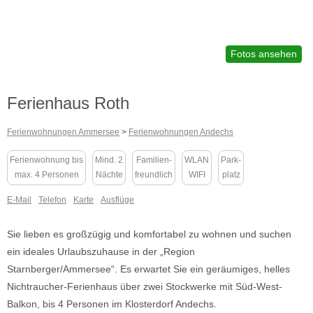
Fotos ansehen
Ferienhaus Roth
Ferienwohnungen Ammersee
>
Ferienwohnungen Andechs
Ferienwohnung bis
Mind. 2
Familien-
WLAN
Park-
max. 4 Personen
Nächte
freundlich
WIFI
platz
E-Mail
Telefon
Karte
Ausflüge
Sie lieben es großzügig und komfortabel zu wohnen und suchen
ein ideales Urlaubszuhause in der „Region
Starnberger/Ammersee“. Es erwartet Sie ein geräumiges, helles
Nichtraucher-Ferienhaus über zwei Stockwerke mit Süd-West-
Balkon, bis 4 Personen im Klosterdorf Andechs.