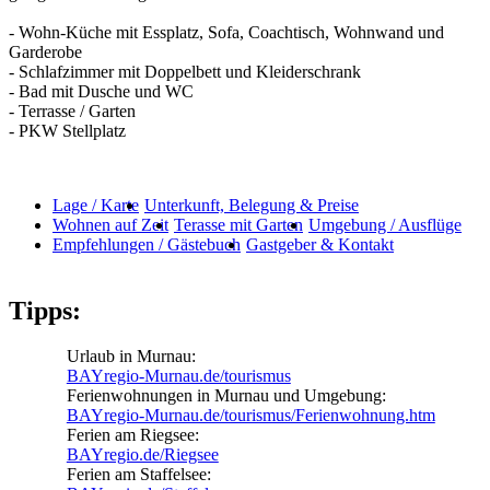
- Wohn-Küche mit Essplatz, Sofa, Coachtisch, Wohnwand und
Garderobe
- Schlafzimmer mit Doppelbett und Kleiderschrank
- Bad mit Dusche und WC
- Terrasse / Garten
- PKW Stellplatz
Lage / Karte
Unterkunft, Belegung & Preise
Wohnen auf Zeit
Terasse mit Garten
Umgebung / Ausflüge
Empfehlungen / Gästebuch
Gastgeber & Kontakt
Tipps:
Urlaub in Murnau:
BAYregio-Murnau.de/tourismus
Ferienwohnungen in Murnau und Umgebung:
BAYregio-Murnau.de/tourismus/Ferienwohnung.htm
Ferien am Riegsee:
BAYregio.de/Riegsee
Ferien am Staffelsee: