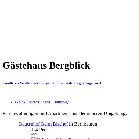
Gästehaus Bergblick
Landkreis Weilheim-Schongau
>
Ferienwohnungen Ingenried
E-Mail
Telefon
Karte
Homepage
Ferienwohnungen und Apartments aus der näheren Umgebung:
Bauernhof Beim Bischof
in Bernbeuren
1-4 Pers.
€€
€