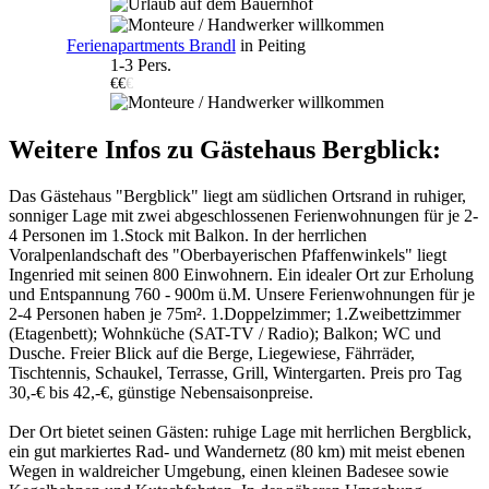
Ferienapartments Brandl
in Peiting
1-3 Pers.
€€
€
Weitere Infos zu Gästehaus Bergblick:
Das Gästehaus "Bergblick" liegt am südlichen Ortsrand in ruhiger,
sonniger Lage mit zwei abgeschlossenen Ferienwohnungen für je 2-
4 Personen im 1.Stock mit Balkon. In der herrlichen
Voralpenlandschaft des "Oberbayerischen Pfaffenwinkels" liegt
Ingenried mit seinen 800 Einwohnern. Ein idealer Ort zur Erholung
und Entspannung 760 - 900m ü.M. Unsere Ferienwohnungen für je
2-4 Personen haben je 75m². 1.Doppelzimmer; 1.Zweibettzimmer
(Etagenbett); Wohnküche (SAT-TV / Radio); Balkon; WC und
Dusche. Freier Blick auf die Berge, Liegewiese, Fährräder,
Tischtennis, Schaukel, Terrasse, Grill, Wintergarten. Preis pro Tag
30,-€ bis 42,-€, günstige Nebensaisonpreise.
Der Ort bietet seinen Gästen: ruhige Lage mit herrlichen Bergblick,
ein gut markiertes Rad- und Wandernetz (80 km) mit meist ebenen
Wegen in waldreicher Umgebung, einen kleinen Badesee sowie