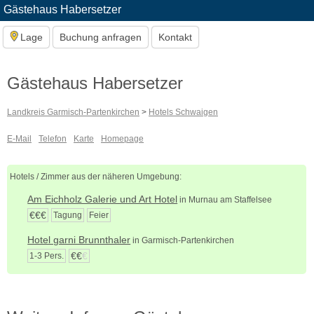
Gästehaus Habersetzer
Lage
Buchung anfragen
Kontakt
Gästehaus Habersetzer
Landkreis Garmisch-Partenkirchen
>
Hotels Schwaigen
E-Mail
Telefon
Karte
Homepage
Hotels / Zimmer aus der näheren Umgebung:
Am Eichholz Galerie und Art Hotel
in Murnau am Staffelsee
€€€
Tagung
Feier
Hotel garni Brunnthaler
in Garmisch-Partenkirchen
€€
€
1-3 Pers.