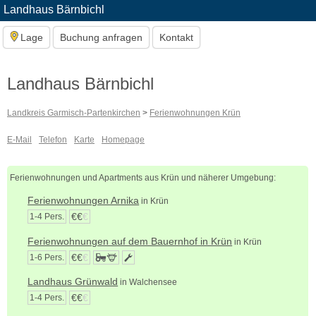
Landhaus Bärnbichl
Lage
Buchung anfragen
Kontakt
Landhaus Bärnbichl
Landkreis Garmisch-Partenkirchen
>
Ferienwohnungen Krün
E-Mail
Telefon
Karte
Homepage
Ferienwohnungen und Apartments aus Krün und näherer Umgebung:
Ferienwohnungen Arnika
in Krün
€€
€
1-4 Pers.
Ferienwohnungen auf dem Bauernhof in Krün
in Krün
€€
€
1-6 Pers.
Landhaus Grünwald
in Walchensee
€€
€
1-4 Pers.