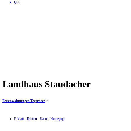
€
€€
Landhaus Staudacher
Ferienwohnungen Tegernsee
>
E-Mail
Telefon
Karte
Homepage