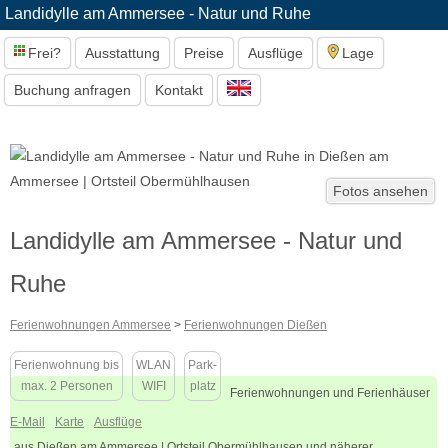
Landidylle am Ammersee - Natur und Ruhe
Frei?
Ausstattung
Preise
Ausflüge
Lage
Buchung anfragen
Kontakt
Fotos ansehen
Landidylle am Ammersee - Natur und
Ruhe
Ferienwohnungen Ammersee
>
Ferienwohnungen Dießen
Ferienwohnung bis
WLAN
Park-
max. 2 Personen
WIFI
platz
Ferienwohnungen und Ferienhäuser
E-Mail
Karte
Ausflüge
aus Dießen am Ammersee | Ortsteil Obermühlhausen und näherer