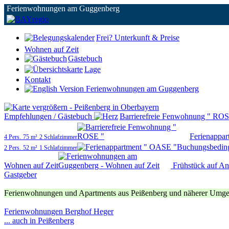
Ferienwohnungen am Guggenberg
Frei? Unterkunft & Preise
Wohnen auf Zeit
Gästebuch
Lage
Kontakt
Empfehlungen / Gästebuch
Barrierefreie Fenwohnung " ROS
Ferienappa
4 Pers.
75 m²
2 Schlafzimmer
Buchungsbedin
2 Pers.
52 m²
1 Schlafzimmer
Wohnen auf Zeit
Frühstück auf An
Gastgeber
Ferienwohnungen und Apartments aus Peißenberg und näherer Umg
Ferienwohnungen Berghof Heger
... auch in Peißenberg