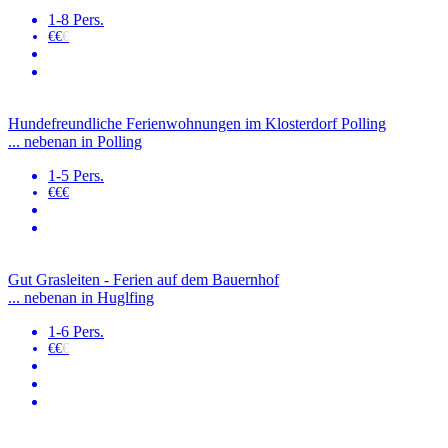
1-8 Pers.
€€
€
Hundefreundliche Ferienwohnungen im Klosterdorf Polling
... nebenan in Polling
1-5 Pers.
€€€
Gut Grasleiten - Ferien auf dem Bauernhof
... nebenan in Huglfing
1-6 Pers.
€€
€