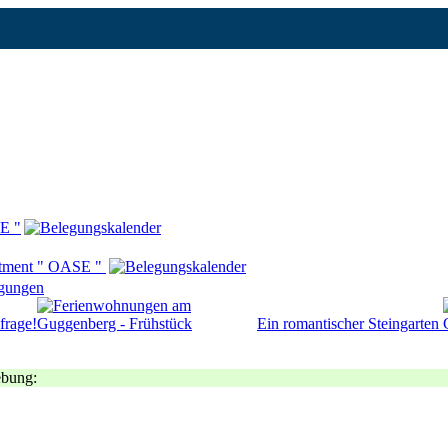
E "
rtment " OASE "
gungen
frage!
Ein romantischer Steingarten
ebung: