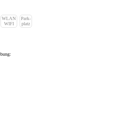
WLAN
Park-
WIFI
platz
ebung: