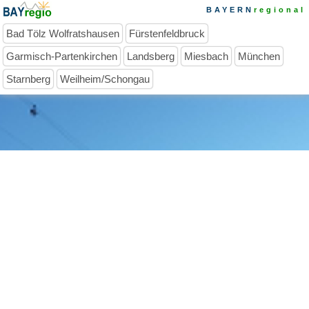
BAYERN
regional
Bad Tölz Wolfratshausen
Fürstenfeldbruck
Garmisch-Partenkirchen
Landsberg
Miesbach
München
Starnberg
Weilheim/Schongau