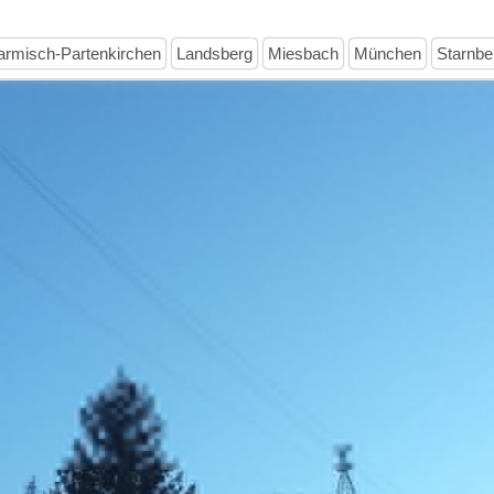
rmisch-Partenkirchen
Landsberg
Miesbach
München
Starnbe