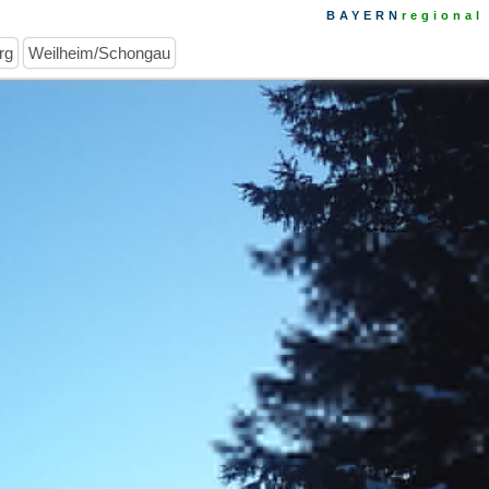
BAYERN
regional
rg
Weilheim/Schongau