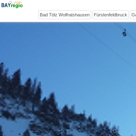
Bad Tölz Wolfratshausen
Fürstenfeldbruck
Ga