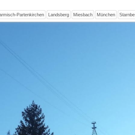
rmisch-Partenkirchen
Landsberg
Miesbach
München
Starnbe