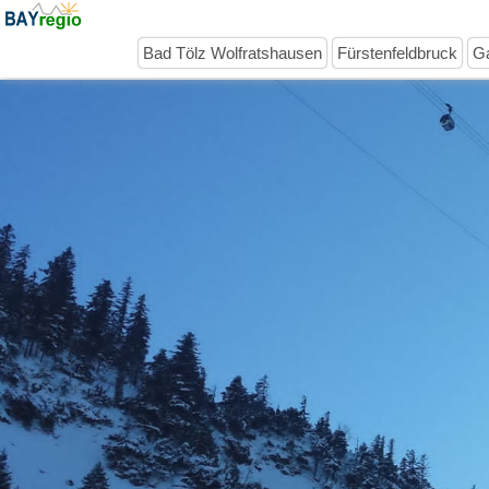
Bad Tölz Wolfratshausen
Fürstenfeldbruck
Ga