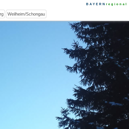
BAYERN
regional
rg
Weilheim/Schongau