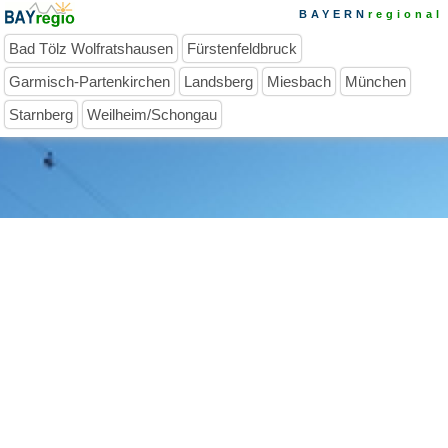
BAYERN
regional
Bad Tölz Wolfratshausen
Fürstenfeldbruck
Garmisch-Partenkirchen
Landsberg
Miesbach
München
Starnberg
Weilheim/Schongau