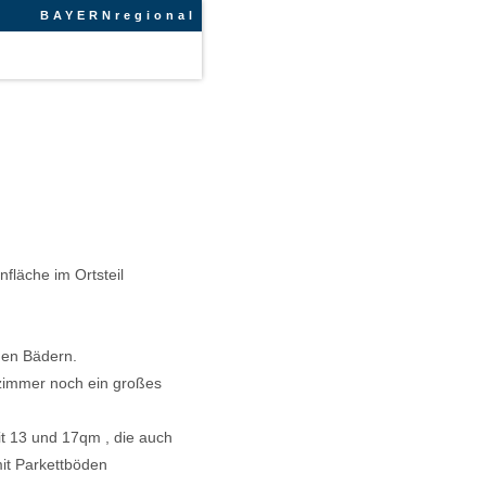
BAYERNregional
fläche im Ortsteil
uen Bädern.
zimmer noch ein großes
t 13 und 17qm , die auch
it Parkettböden