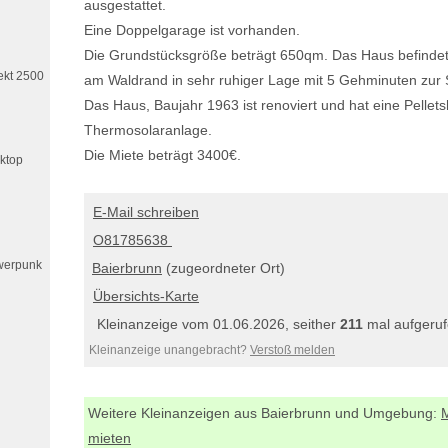
ausgestattet.
Eine Doppelgarage ist vorhanden.
Die Grundstücksgröße beträgt 650qm. Das Haus befindet 
ekt 2500
am Waldrand in sehr ruhiger Lage mit 5 Gehminuten zur
Das Haus, Baujahr 1963 ist renoviert und hat eine Pellet
Thermosolaranlage.
Die Miete beträgt 3400€.
ktop
E-Mail schreiben
O81785638
hwerpunk
Baierbrunn
(zugeordneter Ort)
Übersichts-Karte
Kleinanzeige vom 01.06.2026, seither
211
mal aufgeruf
Kleinanzeige unangebracht?
Verstoß melden
Weitere Kleinanzeigen aus Baierbrunn und Umgebung:
mieten