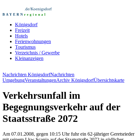
.de/Koenigsdorf
BAYERN
regional
Königsdorf
Freizeit
Hotels
Ferienwohnungen
Tourismus
Verzeichnis / Gewerbe
Kleinanzeigen
Nachrichten Königsdorf
Nachrichten
Umgebung
Veranstaltungen
Archiv Königsdorf
Übersichtskarte
Verkehrsunfall im
Begegnungsverkehr auf der
Staatsstraße 2072
Am 07.01.2008, gegen 10:15 Uhr fuhr ein 62-jähriger Geretsrieder
mit seinem Lkw Scania auf der Staatsstraße 2072 in südlicher