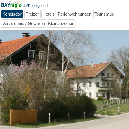
.de/Koenigsdorf
Königsdorf
Freizeit
Hotels
Ferienwohnungen
Tourismus
Verzeichnis / Gewerbe
Kleinanzeigen