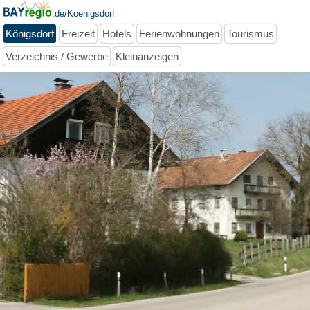
.de/Koenigsdorf
Königsdorf
Freizeit
Hotels
Ferienwohnungen
Tourismus
Verzeichnis / Gewerbe
Kleinanzeigen