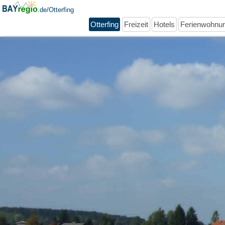
.de/Otterfing
Otterfing
Freizeit
Hotels
Ferienwohnu