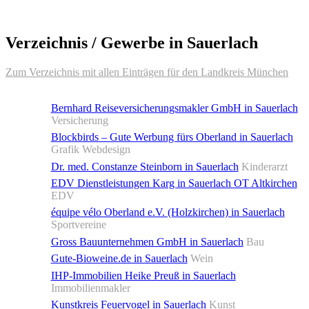
Verzeichnis / Gewerbe in Sauerlach
Zum Verzeichnis mit allen Einträgen für den Landkreis München
Bernhard Reiseversicherungsmakler GmbH in Sauerlach
Versicherung
Blockbirds – Gute Werbung fürs Oberland in Sauerlach
Grafik Webdesign
Dr. med. Constanze Steinborn in Sauerlach
Kinderarzt
EDV Dienstleistungen Karg in Sauerlach OT Altkirchen
EDV
équipe vélo Oberland e.V. (Holzkirchen) in Sauerlach
Sportvereine
Gross Bauunternehmen GmbH in Sauerlach
Bau
Gute-Bioweine.de in Sauerlach
Wein
IHP-Immobilien Heike Preuß in Sauerlach
Immobilienmakler
Kunstkreis Feuervogel in Sauerlach
Kunst