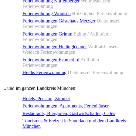
Ferienwohnung Kaffenberger
Wolfratshausen
Ferienwohnung
Ferienwohnung Wonisch
Holzkirchen Ferienwohnung
Ferienwohnungen Gästehaus Metzger
Dietramszell
Ferienwohnungen
Ferienwohnungen Grimm
Egling / Aufhofen
Ferienwohnungen
Ferienwohnungen Heilinglechner
Wolfratshausen-
Weidach Ferienwohnungen
Ferienwohnungen Kramerhof
Aufhofen
Ferienwohnungen
Heidis Ferienwohnung
Dietramszell Ferienwohnung
... und im ganzen Landkreis München:
Hotels, Pension, Zimmer
Ferienwohnungen, Apartments, Ferienhäuser
Restaurants, Biergärten, Gastwirtschaften, Cafes
Tourismus & Freizeit in Sauerlach und dem Landkreis
München