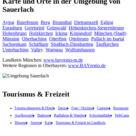
Karte und Orte in der Umgebung von
Sauerlach
Aying
Baierbrunn
Berg
Brunnthal
Dietramszell
Egling
Eurasburg
Geretsried
Grünwald
Höhenkirchen-Siegertsbrunn
Hohenbrunn
Holzkirchen
Icking
Königsdorf
München (Stadt)
Münsing
Oberhaching
Otterfing
Ottobrunn
Pullach im Isartal
Sachsenkam
Schäftlarn
Straßlach-Dingharting
Taufkirchen
Unterhaching
Valley
Warngau
Wolfratshausen
Landkreis München:
www.bayregio-m.de
Weitere Regionen in Oberbayern:
www.BAYregio.de
Tourismus & Freizeit
Ferienwohnungen & Hotels
Tagung
Feier / Hochzeit
Camping
Restaurant
Ausflugsziele
Badeseen
Radfahren & Wandern
Schwimmbäder
WebCams
Museum
Anreise
Karte
Tourismus & Freizeit im Landkreis