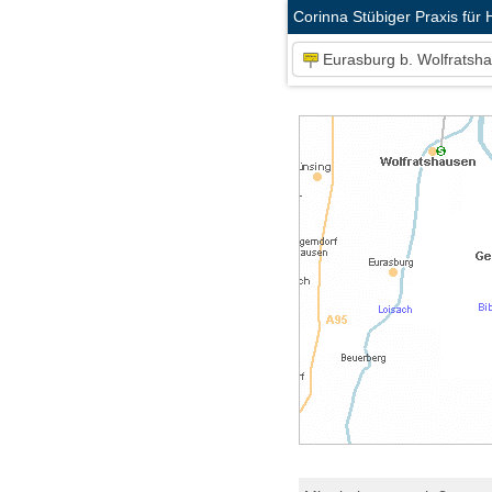
Corinna Stübiger Praxis für H
Eurasburg b. Wolfratsh