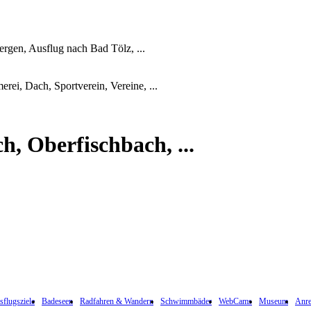
rgen, Ausflug nach Bad Tölz, ...
erei, Dach, Sportverein, Vereine, ...
, Oberfischbach, ...
flugsziele
Badeseen
Radfahren & Wandern
Schwimmbäder
WebCams
Museum
Anre