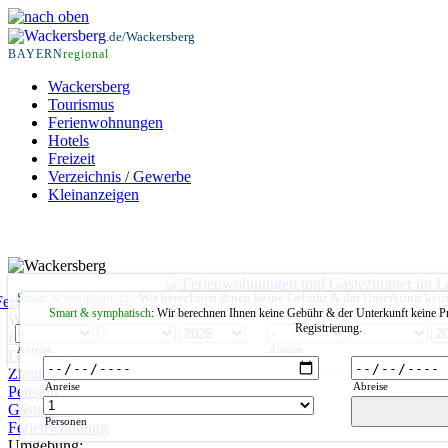
.de/Wackersberg
BAYERN
regional
Wackersberg
Tourismus
Ferienwohnungen
Hotels
Freizeit
Verzeichnis / Gewerbe
Kleinanzeigen
Smart & symphatisch
: Wir berechnen Ihnen keine Gebühr & der Unterkunft kei
Smart & symphatisch
: Wir berechnen Ihnen keine Gebühr & der Unterkunft keine P
Wackersberg:
Registrierung.
Hotel
Anreise
Abreise
Ferienhaus
Zimmer
Anreise
Abreise
Pension
Gästehaus
Personen
Ferienwohnung
Umgebung: