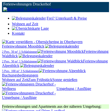
Ferienwohnungen Druckerhof
Frei? Unterkunft & Preise
Wohnen auf Zeit
Lage
Kontakt
Ferienwohnung Moosblick
Ferienwohnung
2 Pers.
50 m²
1 Schlafzimmer
Waldblick
Ferienwohnung
2 Pers.
50 m²
1 Schlafzimmer
Alpenblick
5 Pers.
100 m²
3 Schlafzimmer
Buchungsbedingungen
Wohnen auf Zeit
Zum Frühstück
Sonne genießen
Umgebung / Ausflüge
Ferienwohnungen und Apartments aus der näheren Umgebung: