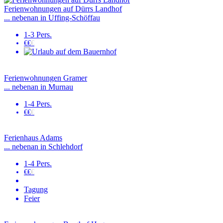
Ferienwohnungen auf Dürrs Landhof
... nebenan in Uffing-Schöffau
1-3 Pers.
€€
€
Ferienwohnungen Gramer
... nebenan in Murnau
1-4 Pers.
€€
€
Ferienhaus Adams
... nebenan in Schlehdorf
1-4 Pers.
€€
€
Tagung
Feier