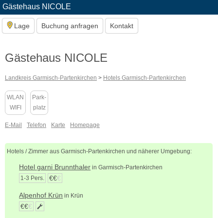
Gästehaus NICOLE
Lage
Buchung anfragen
Kontakt
Gästehaus NICOLE
Landkreis Garmisch-Partenkirchen
>
Hotels Garmisch-Partenkirchen
WLAN
Park-
WIFI
platz
E-Mail
Telefon
Karte
Homepage
Hotels / Zimmer aus Garmisch-Partenkirchen und näherer Umgebung:
Hotel garni Brunnthaler
in Garmisch-Partenkirchen
€€
€
1-3 Pers.
Alpenhof Krün
in Krün
€€
€