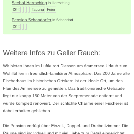
Seehof Herrsching
in Herrsching
€€
€
Tagung
Feier
Pension Schondorfer
in Schondorf
€€
€
Weitere Infos zu Geller Rauch:
Wir bieten Ihnen im Luftkurort Diessen am Ammersee Urlaub zum
Wohlfühlen in freundlich-familiärer Atmosphäre. Das 200 Jahre alte
Fischerhaus im historischen Ortskern ist der ideale Ort, um das
Flair des Ammersee zu genießen. Das traditionsreiche Gebäude
liegt nur knapp 150 Meter von der Seepromenade entfernt und
wurde komplett renoviert. Der schlichte Charme einer Fischerei ist
dabei erhalten geblieben.
Die Pension verfügt über Einzel-, Doppel- und Dreibettzimmer. Die
Räume sind individuell und mit viel Liebe zum Detail eingerichtet.