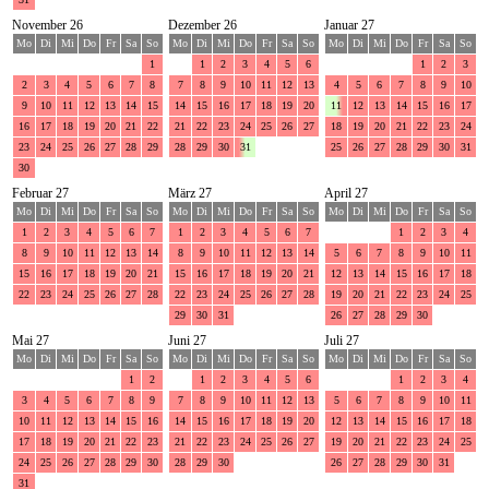
November 26
Dezember 26
Januar 27
Mo
Di
Mi
Do
Fr
Sa
So
Mo
Di
Mi
Do
Fr
Sa
So
Mo
Di
Mi
Do
Fr
Sa
So
1
1
2
3
4
5
6
1
2
3
2
3
4
5
6
7
8
7
8
9
10
11
12
13
4
5
6
7
8
9
10
9
10
11
12
13
14
15
14
15
16
17
18
19
20
11
12
13
14
15
16
17
16
17
18
19
20
21
22
21
22
23
24
25
26
27
18
19
20
21
22
23
24
23
24
25
26
27
28
29
28
29
30
31
25
26
27
28
29
30
31
30
Februar 27
März 27
April 27
Mo
Di
Mi
Do
Fr
Sa
So
Mo
Di
Mi
Do
Fr
Sa
So
Mo
Di
Mi
Do
Fr
Sa
So
1
2
3
4
5
6
7
1
2
3
4
5
6
7
1
2
3
4
8
9
10
11
12
13
14
8
9
10
11
12
13
14
5
6
7
8
9
10
11
15
16
17
18
19
20
21
15
16
17
18
19
20
21
12
13
14
15
16
17
18
22
23
24
25
26
27
28
22
23
24
25
26
27
28
19
20
21
22
23
24
25
29
30
31
26
27
28
29
30
Mai 27
Juni 27
Juli 27
Mo
Di
Mi
Do
Fr
Sa
So
Mo
Di
Mi
Do
Fr
Sa
So
Mo
Di
Mi
Do
Fr
Sa
So
1
2
1
2
3
4
5
6
1
2
3
4
3
4
5
6
7
8
9
7
8
9
10
11
12
13
5
6
7
8
9
10
11
10
11
12
13
14
15
16
14
15
16
17
18
19
20
12
13
14
15
16
17
18
17
18
19
20
21
22
23
21
22
23
24
25
26
27
19
20
21
22
23
24
25
24
25
26
27
28
29
30
28
29
30
26
27
28
29
30
31
31