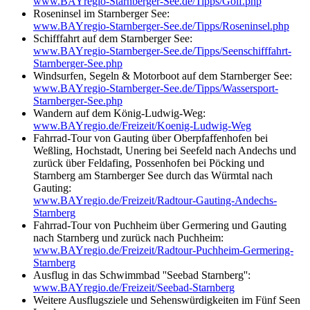
www.BAYregio-Starnberger-See.de/Tipps/Golf.php
Roseninsel im Starnberger See:
www.BAYregio-Starnberger-See.de/Tipps/Roseninsel.php
Schifffahrt auf dem Starnberger See:
www.BAYregio-Starnberger-See.de/Tipps/Seenschifffahrt-
Starnberger-See.php
Windsurfen, Segeln & Motorboot auf dem Starnberger See:
www.BAYregio-Starnberger-See.de/Tipps/Wassersport-
Starnberger-See.php
Wandern auf dem König-Ludwig-Weg:
www.BAYregio.de/Freizeit/Koenig-Ludwig-Weg
Fahrrad-Tour von Gauting über Oberpfaffenhofen bei
Weßling, Hochstadt, Unering bei Seefeld nach Andechs und
zurück über Feldafing, Possenhofen bei Pöcking und
Starnberg am Starnberger See durch das Würmtal nach
Gauting:
www.BAYregio.de/Freizeit/Radtour-Gauting-Andechs-
Starnberg
Fahrrad-Tour von Puchheim über Germering und Gauting
nach Starnberg und zurück nach Puchheim:
www.BAYregio.de/Freizeit/Radtour-Puchheim-Germering-
Starnberg
Ausflug in das Schwimmbad ''Seebad Starnberg'':
www.BAYregio.de/Freizeit/Seebad-Starnberg
Weitere Ausflugsziele und Sehenswürdigkeiten im Fünf Seen