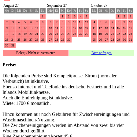
August 27
September 27
Oktober 27
Mo
Di
Mi
Do
Fr
Sa
So
Mo
Di
Mi
Do
Fr
Sa
So
Mo
Di
Mi
Do
Fr
Sa
So
1
1
2
3
4
5
1
2
3
2
3
4
5
6
7
8
6
7
8
9
10
11
12
4
5
6
7
8
9
10
9
10
11
12
13
14
15
13
14
15
16
17
18
19
11
12
13
14
15
16
17
16
17
18
19
20
21
22
20
21
22
23
24
25
26
18
19
20
21
22
23
24
23
24
25
26
27
28
29
27
28
29
30
25
26
27
28
29
30
31
30
31
Belegt / Nicht zu vermieten
Bitte anfragen
Preise:
Die folgenden Preise sind Komplettpreise. Strom (normaler
Verbrauch) ist inklusive.
Ebenso Internet und Telefonie ins deutsche Festnetz und in alle
Inlands-Mobilfunknetze.
Auch die Endreinigung ist inklusive.
Miete: 1700 € monatlich.
Hinzu kommen nur noch Gebühren für Zwischenreinigungen und
Waschmaschinen-Nutzung.
Die Zwichenreinigungen werden im Abstand von zwei bis vier
Wochen durchgeführt.
Eine Zwischenreinigung kostet 45 €.