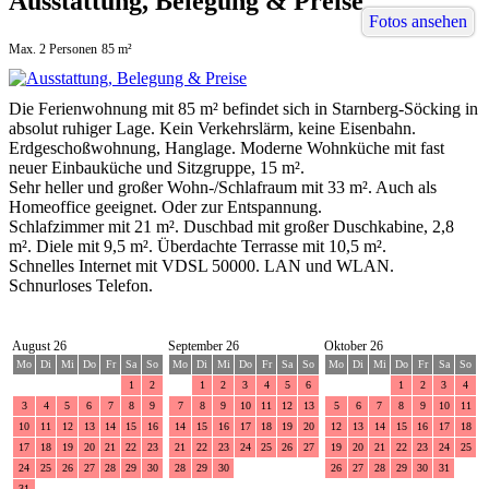
Ausstattung, Belegung & Preise
Fotos ansehen
Max. 2 Personen
85 m²
Die Ferienwohnung mit 85 m² befindet sich in Starnberg-Söcking in
absolut ruhiger Lage. Kein Verkehrslärm, keine Eisenbahn.
Erdgeschoßwohnung, Hanglage. Moderne Wohnküche mit fast
neuer Einbauküche und Sitzgruppe, 15 m².
Sehr heller und großer Wohn-/Schlafraum mit 33 m². Auch als
Homeoffice geeignet. Oder zur Entspannung.
Schlafzimmer mit 21 m². Duschbad mit großer Duschkabine, 2,8
m². Diele mit 9,5 m². Überdachte Terrasse mit 10,5 m².
Schnelles Internet mit VDSL 50000. LAN und WLAN.
Schnurloses Telefon.
August 26
September 26
Oktober 26
Mo
Di
Mi
Do
Fr
Sa
So
Mo
Di
Mi
Do
Fr
Sa
So
Mo
Di
Mi
Do
Fr
Sa
So
1
2
1
2
3
4
5
6
1
2
3
4
3
4
5
6
7
8
9
7
8
9
10
11
12
13
5
6
7
8
9
10
11
10
11
12
13
14
15
16
14
15
16
17
18
19
20
12
13
14
15
16
17
18
17
18
19
20
21
22
23
21
22
23
24
25
26
27
19
20
21
22
23
24
25
24
25
26
27
28
29
30
28
29
30
26
27
28
29
30
31
31