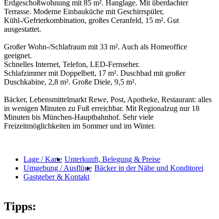
Erdgeschoßwohnung mit 85 m². Hanglage. Mit überdachter
Terrasse. Moderne Einbauküche mit Geschirrspüler,
Kühl-/Gefrierkombination, großes Ceranfeld, 15 m². Gut
ausgestattet.
Großer Wohn-/Schlafraum mit 33 m². Auch als Homeoffice
geeignet.
Schnelles Internet, Telefon, LED-Fernseher.
Schlafzimmer mit Doppelbett, 17 m². Duschbad mit großer
Duschkabine, 2,8 m². Große Diele, 9,5 m².
Bäcker, Lebensmittelmarkt Rewe, Post, Apotheke, Restaurant: alles
in wenigen Minuten zu Fuß erreichbar. Mit Regionalzug nur 18
Minuten bis München-Hauptbahnhof. Sehr viele
Freizeitmöglichkeiten im Sommer und im Winter.
Lage / Karte
Unterkunft, Belegung & Preise
Umgebung / Ausflüge
Bäcker in der Nähe und Konditorei
Gastgeber & Kontakt
Tipps: