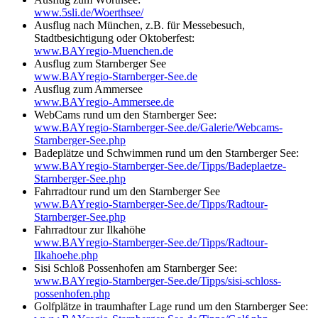
www.5sli.de/Woerthsee/
Ausflug nach München, z.B. für Messebesuch,
Stadtbesichtigung oder Oktoberfest:
www.BAYregio-Muenchen.de
Ausflug zum Starnberger See
www.BAYregio-Starnberger-See.de
Ausflug zum Ammersee
www.BAYregio-Ammersee.de
WebCams rund um den Starnberger See:
www.BAYregio-Starnberger-See.de/Galerie/Webcams-
Starnberger-See.php
Badeplätze und Schwimmen rund um den Starnberger See:
www.BAYregio-Starnberger-See.de/Tipps/Badeplaetze-
Starnberger-See.php
Fahrradtour rund um den Starnberger See
www.BAYregio-Starnberger-See.de/Tipps/Radtour-
Starnberger-See.php
Fahrradtour zur Ilkahöhe
www.BAYregio-Starnberger-See.de/Tipps/Radtour-
Ilkahoehe.php
Sisi Schloß Possenhofen am Starnberger See:
www.BAYregio-Starnberger-See.de/Tipps/sisi-schloss-
possenhofen.php
Golfplätze in traumhafter Lage rund um den Starnberger See: