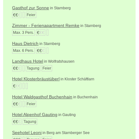
Gasthof zur Sonne
in Starnberg
€€
€
Feier
Zimmer - Ferienapartment Remke
in Starnberg
€
€€
Max. 3 Pers.
Haus Dietrich
in Starnberg
€€
€
Max. 6 Pers.
Landhaus Hotel
in Wolfratshausen
€€
€
Tagung
Feier
Hotel Klosterbräustüberl
in Kloster Schäftlarn
€
€€
Hotel Waldgasthof Buchenhain
in Buchenhain
€€
€
Feier
Hotel Alpenhof Gauting
in Gauting
€€
€
Tagung
Seehotel Leoni
in Berg am Starnberger See