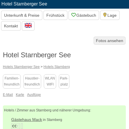
Hotel Starnberger See
Unterkunft & Preise
Frühstück
Gästebuch
Lage
Kontakt
Fotos ansehen
Hotel Starnberger See
Hotels Starnberger See
>
Hotels Starnberg
Familien-
Haustier-
WLAN
Park-
freundlich
freundlich
WIFI
platz
E-Mail
Karte
Ausflüge
Hotels / Zimmer aus Starnberg und näherer Umgebung:
Gästehaus Mack
in Starnberg
€€
€