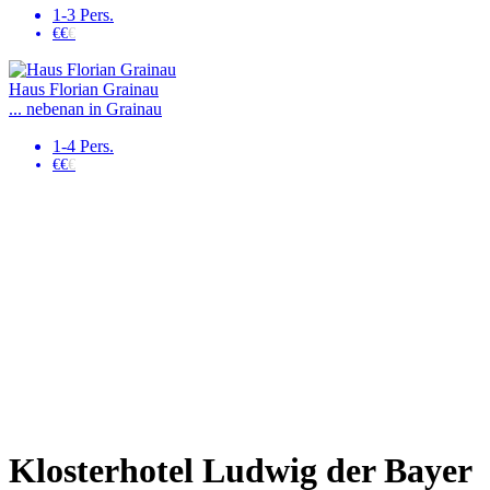
1-3 Pers.
€€
€
Haus Florian Grainau
... nebenan in Grainau
1-4 Pers.
€€
€
Klosterhotel Ludwig der Bayer