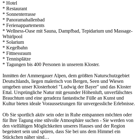
* Hotel
* Restaurant
* Sonnenterrasse
* Panoramahallenbad
* Ferienappartements
* Wellness-Oase mit Sauna, Dampfbad, Tepidarium und Massage-
Whirlpool
* Solarium
* Kegelbahn
* Fittnessraum
* Tennisplätze
* Tagungen bis 400 Personen in unserem Kloster.
Inmitten der Ammergauer Alpen, dem größten Naturschutzgebiet
Deutschlands, liegen malerisch von Bergen, Seen und Wiesen
umgeben unser Klosterhotel "Ludwig der Bayer" und das Kloster
Ettal. Ursprüngliche Natur mit gesunder Höhenluft, unverfälschtes
Brauchtum und eine geradezu fantastische Fülle an Kunst und
Kultur bieten ideale Voraussetzungen für unvergessliche Erlebnisse.
Ob Sie sportlich aktiv sein oder in Ruhe entspannen möchten oder
für Ihre Tagung eine stilvolle Atmosphäre suchen - Sie werden von
den vielfältigen Möglichkeiten unseres Hauses und der Region
begeistert sein und spüren, dass Sie bei uns dem Himmel ein
Stückchen näher sind…