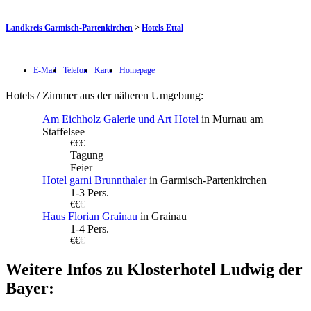
Landkreis Garmisch-Partenkirchen
>
Hotels Ettal
E-Mail
Telefon
Karte
Homepage
Hotels / Zimmer aus der näheren Umgebung:
Am Eichholz Galerie und Art Hotel
in Murnau am
Staffelsee
€€€
Tagung
Feier
Hotel garni Brunnthaler
in Garmisch-Partenkirchen
1-3 Pers.
€€
€
Haus Florian Grainau
in Grainau
1-4 Pers.
€€
€
Weitere Infos zu Klosterhotel Ludwig der
Bayer: