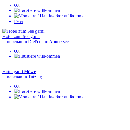
€€
€
Feier
Hotel zum See garni
... nebenan in Dießen am Ammersee
€€
€
Hotel garni Möwe
... nebenan in Tutzing
€€
€