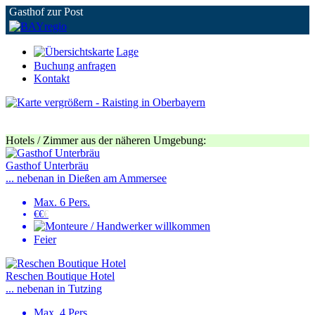
Gasthof zur Post
Lage
Buchung anfragen
Kontakt
Hotels / Zimmer aus der näheren Umgebung:
Gasthof Unterbräu
... nebenan in Dießen am Ammersee
Max. 6 Pers.
€€
€
Feier
Reschen Boutique Hotel
... nebenan in Tutzing
Max. 4 Pers.