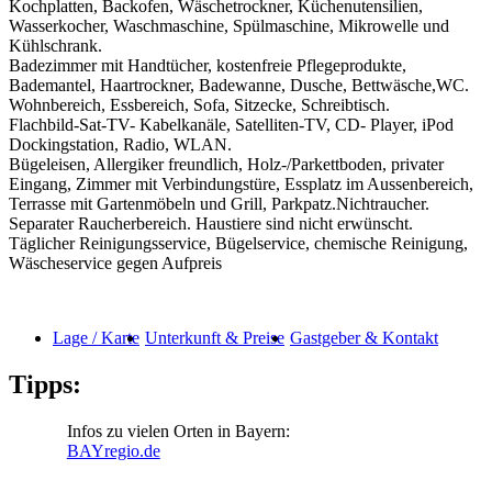
Kochplatten, Backofen, Wäschetrockner, Küchenutensilien,
Wasserkocher, Waschmaschine, Spülmaschine, Mikrowelle und
Kühlschrank.
Badezimmer mit Handtücher, kostenfreie Pflegeprodukte,
Bademantel, Haartrockner, Badewanne, Dusche, Bettwäsche,WC.
Wohnbereich, Essbereich, Sofa, Sitzecke, Schreibtisch.
Flachbild-Sat-TV- Kabelkanäle, Satelliten-TV, CD- Player, iPod
Dockingstation, Radio, WLAN.
Bügeleisen, Allergiker freundlich, Holz-/Parkettboden, privater
Eingang, Zimmer mit Verbindungstüre, Essplatz im Aussenbereich,
Terrasse mit Gartenmöbeln und Grill, Parkpatz.Nichtraucher.
Separater Raucherbereich. Haustiere sind nicht erwünscht.
Täglicher Reinigungsservice, Bügelservice, chemische Reinigung,
Wäscheservice gegen Aufpreis
Lage / Karte
Unterkunft & Preise
Gastgeber & Kontakt
Tipps:
Infos zu vielen Orten in Bayern:
BAYregio.de