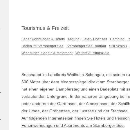
Tourismus & Freizeit
Ferienwohnungen & Hotels
Tagung
Feier / Hochzeit
Camping
R
Baden im Starnberger See
Starnberger See Radtour
Sisi Schloß
Windsurfen, Segeln & Motorboot
Weitere Ausflugsziele
Seeshaupt im Landkreis Weilheim-Schongau, mit seinen ru
600 Meter über dem Meeresspiegel direkt am Starnberger 
hat einen eigenen Dampfersteg und einen Badeplatz mit sa
verlaufenden Untergrund. In der näheren Umgebung befin
unter anderem der Gartensee, der Ameisensee, der Schilf
der Ursee, der Gröbensee, der Lustsee und der Stechsee.
Auf folgenden Internetseiten finden Sie
Hotels und Pensio
Ferienwohnungen und Apartments am Starnberger See
.