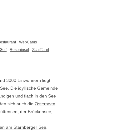
estaurant
WebCams
Golf
Roseninsel
Schifffahrt
nd 3000 Einwohnern liegt
See. Die idyllische Gemeinde
ndigen und flach in den See
den sich auch die
Osterseen
,
hüttensee, der Brückensee,
nen am Starnberger See
,