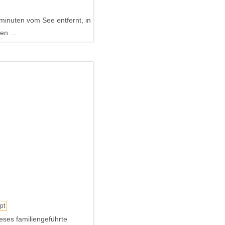
minuten vom See entfernt, in
n ...
pt
eses familiengeführte