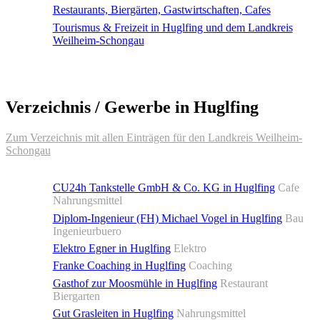
Restaurants, Biergärten, Gastwirtschaften, Cafes
Tourismus & Freizeit in Huglfing und dem Landkreis
Weilheim-Schongau
Verzeichnis / Gewerbe in Huglfing
Zum Verzeichnis mit allen Einträgen für den Landkreis Weilheim-
Schongau
CU24h Tankstelle GmbH & Co. KG in Huglfing
Cafe
Nahrungsmittel
Diplom-Ingenieur (FH) Michael Vogel in Huglfing
Bau
Ingenieurbuero
Elektro Egner in Huglfing
Elektro
Franke Coaching in Huglfing
Coaching
Gasthof zur Moosmühle in Huglfing
Restaurant
Biergarten
Gut Grasleiten in Huglfing
Nahrungsmittel