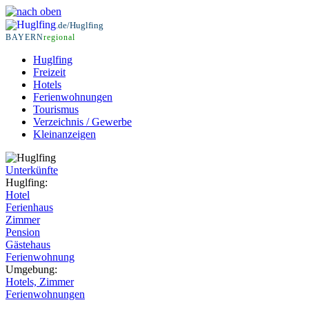
.de/Huglfing
BAYERN
regional
Huglfing
Freizeit
Hotels
Ferienwohnungen
Tourismus
Verzeichnis / Gewerbe
Kleinanzeigen
Unterkünfte
Huglfing:
Hotel
Ferienhaus
Zimmer
Pension
Gästehaus
Ferienwohnung
Umgebung:
Hotels, Zimmer
Ferienwohnungen