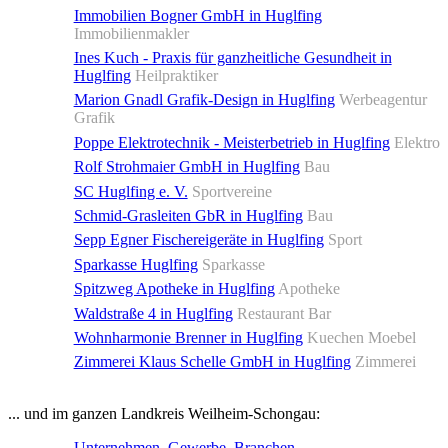
Immobilien Bogner GmbH in Huglfing
Immobilienmakler
Ines Kuch - Praxis für ganzheitliche Gesundheit in
Huglfing
Heilpraktiker
Marion Gnadl Grafik-Design in Huglfing
Werbeagentur
Grafik
Poppe Elektrotechnik - Meisterbetrieb in Huglfing
Elektro
Rolf Strohmaier GmbH in Huglfing
Bau
SC Huglfing e. V.
Sportvereine
Schmid-Grasleiten GbR in Huglfing
Bau
Sepp Egner Fischereigeräte in Huglfing
Sport
Sparkasse Huglfing
Sparkasse
Spitzweg Apotheke in Huglfing
Apotheke
Waldstraße 4 in Huglfing
Restaurant Bar
Wohnharmonie Brenner in Huglfing
Kuechen Moebel
Zimmerei Klaus Schelle GmbH in Huglfing
Zimmerei
... und im ganzen Landkreis Weilheim-Schongau:
Unternehmen, Gewerbe, Branchen, ...