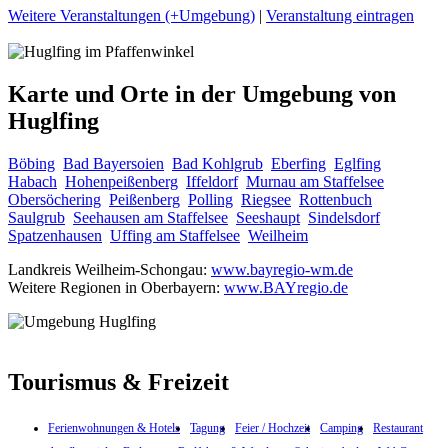
Weitere Veranstaltungen (+Umgebung)
|
Veranstaltung eintragen
Karte und Orte in der Umgebung von
Huglfing
Böbing
Bad Bayersoien
Bad Kohlgrub
Eberfing
Eglfing
Habach
Hohenpeißenberg
Iffeldorf
Murnau am Staffelsee
Obersöchering
Peißenberg
Polling
Riegsee
Rottenbuch
Saulgrub
Seehausen am Staffelsee
Seeshaupt
Sindelsdorf
Spatzenhausen
Uffing am Staffelsee
Weilheim
Landkreis Weilheim-Schongau:
www.bayregio-wm.de
Weitere Regionen in Oberbayern:
www.BAYregio.de
Tourismus & Freizeit
Ferienwohnungen & Hotels
Tagung
Feier / Hochzeit
Camping
Restaurant