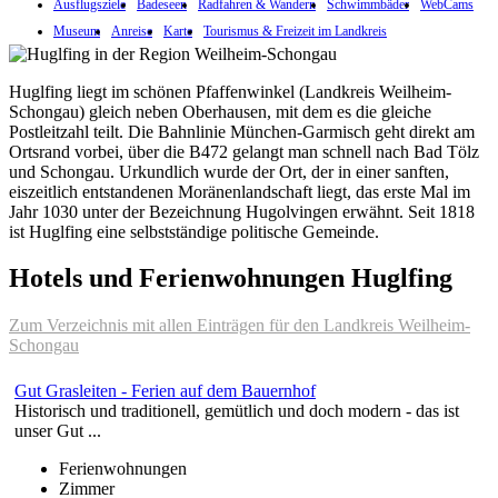
Ausflugsziele
Badeseen
Radfahren & Wandern
Schwimmbäder
WebCams
Museum
Anreise
Karte
Tourismus & Freizeit im Landkreis
Huglfing liegt im schönen Pfaffenwinkel (Landkreis Weilheim-
Schongau) gleich neben Oberhausen, mit dem es die gleiche
Postleitzahl teilt. Die Bahnlinie München-Garmisch geht direkt am
Ortsrand vorbei, über die B472 gelangt man schnell nach Bad Tölz
und Schongau. Urkundlich wurde der Ort, der in einer sanften,
eiszeitlich entstandenen Moränenlandschaft liegt, das erste Mal im
Jahr 1030 unter der Bezeichnung Hugolvingen erwähnt. Seit 1818
ist Huglfing eine selbstständige politische Gemeinde.
Hotels und Ferienwohnungen Huglfing
Zum Verzeichnis mit allen Einträgen für den Landkreis Weilheim-
Schongau
Gut Grasleiten - Ferien auf dem Bauernhof
Historisch und traditionell, gemütlich und doch modern - das ist
unser Gut ...
Ferienwohnungen
Zimmer