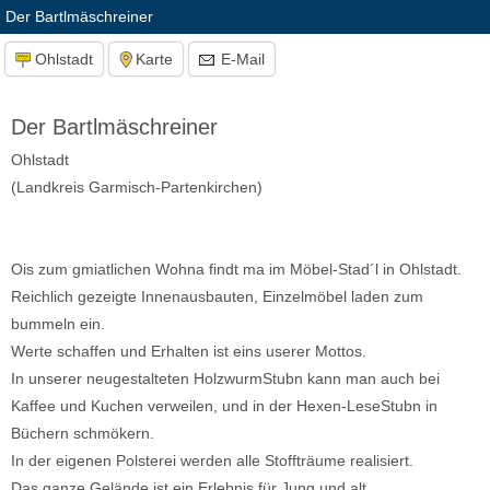
Der Bartlmäschreiner
Ohlstadt
Karte
E-Mail
Der Bartlmäschreiner
Ohlstadt
(Landkreis Garmisch-Partenkirchen)
Ois zum gmiatlichen Wohna findt ma im Möbel-Stad´l in Ohlstadt.
Reichlich gezeigte Innenausbauten, Einzelmöbel laden zum
bummeln ein.
Werte schaffen und Erhalten ist eins userer Mottos.
In unserer neugestalteten HolzwurmStubn kann man auch bei
Kaffee und Kuchen verweilen, und in der Hexen-LeseStubn in
Büchern schmökern.
In der eigenen Polsterei werden alle Stoffträume realisiert.
Das ganze Gelände ist ein Erlebnis für Jung und alt.