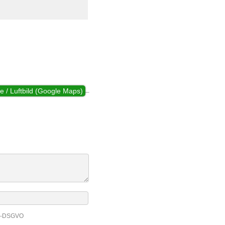
e / Luftbild (Google Maps)
EU-DSGVO