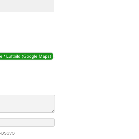
e / Luftbild (Google Maps)
EU-DSGVO