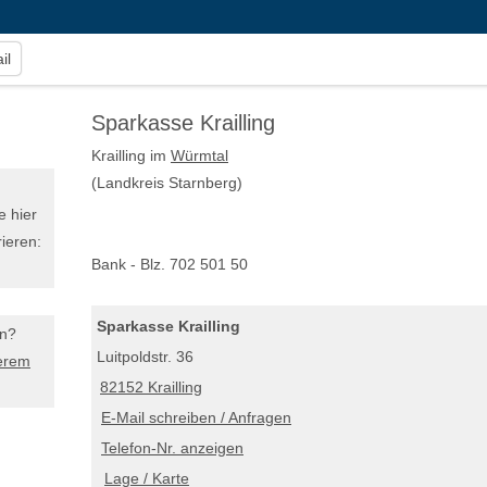
il
Sparkasse Krailling
Krailling im
Würmtal
(Landkreis Starnberg)
e hier
ieren:
Bank - Blz. 702 501 50
Sparkasse Krailling
en?
Luitpoldstr. 36
erem
82152 Krailling
E-Mail schreiben / Anfragen
Telefon-Nr. anzeigen
Lage / Karte