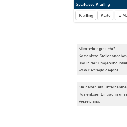
Sparkasse Krailling
Krailling
Karte
E-Ma
Mitarbeiter gesucht?
Kostenlose Stellenangebot
und in der Umgebung inser
www.BAYregio.de/jobs
.
Sie haben ein Unternehm
Kostenloser Eintrag in
uns
Verzeichnis
.