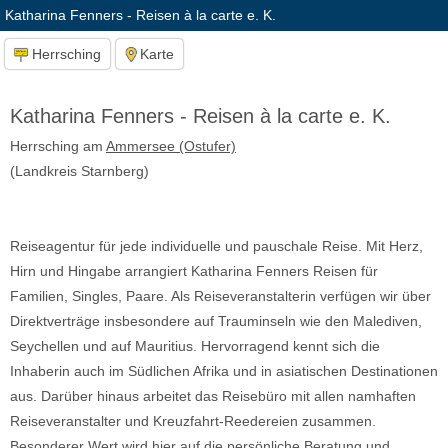
Katharina Fenners - Reisen à la carte e. K.
Herrsching
Karte
Katharina Fenners - Reisen à la carte e. K.
Herrsching am
Ammersee (Ostufer)
(Landkreis Starnberg)
Reiseagentur für jede individuelle und pauschale Reise. Mit Herz,
Hirn und Hingabe arrangiert Katharina Fenners Reisen für
Familien, Singles, Paare. Als Reiseveranstalterin verfügen wir über
Direktverträge insbesondere auf Trauminseln wie den Malediven,
Seychellen und auf Mauritius. Hervorragend kennt sich die
Inhaberin auch im Südlichen Afrika und in asiatischen Destinationen
aus. Darüber hinaus arbeitet das Reisebüro mit allen namhaften
Reiseveranstalter und Kreuzfahrt-Reedereien zusammen.
Besonderer Wert wird hier auf die persönliche Beratung und