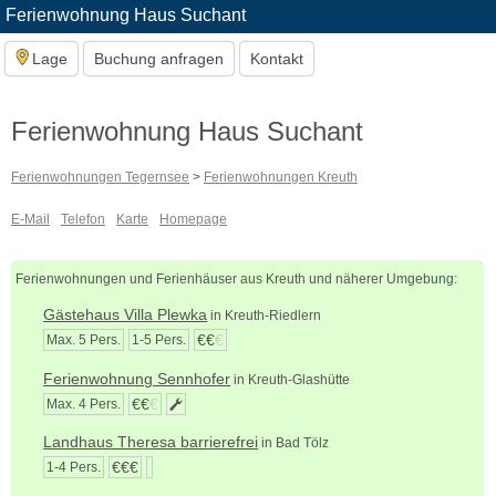
Ferienwohnung Haus Suchant
Lage
Buchung anfragen
Kontakt
Ferienwohnung Haus Suchant
Ferienwohnungen Tegernsee
>
Ferienwohnungen Kreuth
E-Mail
Telefon
Karte
Homepage
Ferienwohnungen und Ferienhäuser aus Kreuth und näherer Umgebung:
Gästehaus Villa Plewka
in Kreuth-Riedlern
€€
€
Max. 5 Pers.
1-5 Pers.
Ferienwohnung Sennhofer
in Kreuth-Glashütte
€€
€
Max. 4 Pers.
Landhaus Theresa barrierefrei
in Bad Tölz
€€€
1-4 Pers.