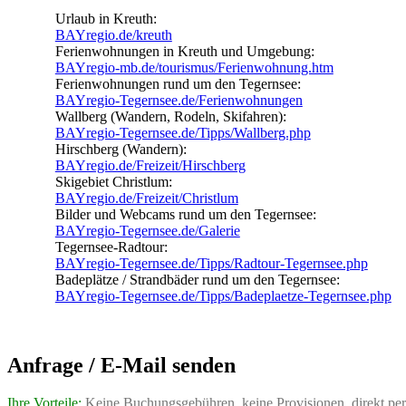
Urlaub in Kreuth:
BAYregio.de/kreuth
Ferienwohnungen in Kreuth und Umgebung:
BAYregio-mb.de/tourismus/Ferienwohnung.htm
Ferienwohnungen rund um den Tegernsee:
BAYregio-Tegernsee.de/Ferienwohnungen
Wallberg (Wandern, Rodeln, Skifahren):
BAYregio-Tegernsee.de/Tipps/Wallberg.php
Hirschberg (Wandern):
BAYregio.de/Freizeit/Hirschberg
Skigebiet Christlum:
BAYregio.de/Freizeit/Christlum
Bilder und Webcams rund um den Tegernsee:
BAYregio-Tegernsee.de/Galerie
Tegernsee-Radtour:
BAYregio-Tegernsee.de/Tipps/Radtour-Tegernsee.php
Badeplätze / Strandbäder rund um den Tegernsee:
BAYregio-Tegernsee.de/Tipps/Badeplaetze-Tegernsee.php
Anfrage / E-Mail senden
Ihre Vorteile:
Keine Buchungsgebühren, keine Provisionen, direkt per