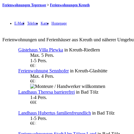
Ferienwohnungen Tegernsee
>
Ferienwohnungen Kreuth
E-Mail
Telefon
Karte
Homepage
Ferienwohnungen und Ferienhäuser aus Kreuth und näherer Umgebu
Gästehaus Villa Plewka
in Kreuth-Riedlern
Max. 5 Pers.
1-5 Pers.
€€
€
Ferienwohnung Sennhofer
in Kreuth-Glashütte
Max. 4 Pers.
€€
€
Landhaus Theresa barrierefrei
in Bad Tölz
1-4 Pers.
€€€
Landhaus Hubertus familienfreundlich
in Bad Tölz
1-5 Pers.
€€
€
Ferienwohnungen StadtAlm Tölzer Land
in Bad Tölz