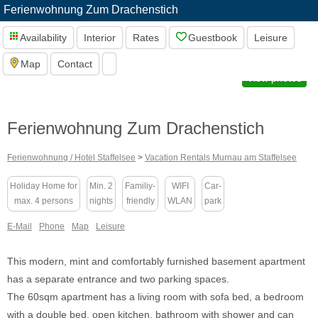
Ferienwohnung Zum Drachenstich
Availability
Interior
Rates
Guestbook
Leisure
Map
Contact
View photos
Ferienwohnung Zum Drachenstich
Ferienwohnung / Hotel Staffelsee
>
Vacation Rentals Murnau am Staffelsee
Holiday Home for
Min. 2
Familiy-
WIFI
Car-
max. 4 persons
nights
friendly
WLAN
park
E-Mail
Phone
Map
Leisure
This modern, mint and comfortably furnished basement apartment
has a separate entrance and two parking spaces.
The 60sqm apartment has a living room with sofa bed, a bedroom
with a double bed, open kitchen, bathroom with shower and can