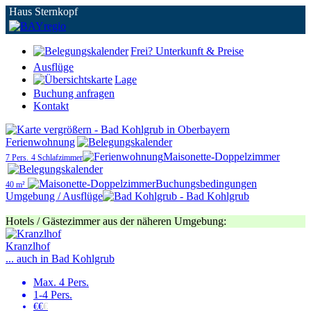
Haus Sternkopf
Frei? Unterkunft & Preise
Ausflüge
Lage
Buchung anfragen
Kontakt
Ferienwohnung
Maisonette-Doppelzimmer
7 Pers.
4 Schlafzimmer
Buchungsbedingungen
40 m²
Umgebung / Ausflüge
Hotels / Gästezimmer aus der näheren Umgebung:
Kranzlhof
... auch in Bad Kohlgrub
Max. 4 Pers.
1-4 Pers.
€€
€