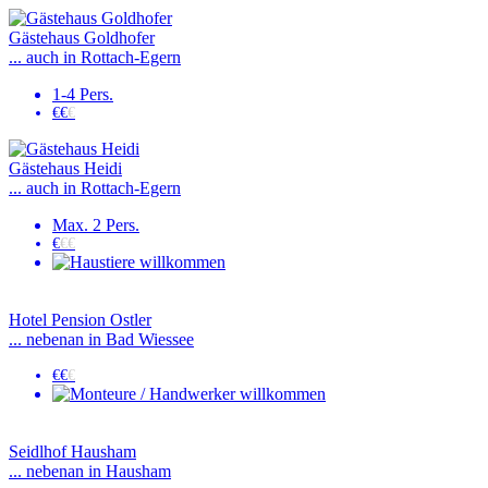
Gästehaus Goldhofer
... auch in Rottach-Egern
1-4 Pers.
€€
€
Gästehaus Heidi
... auch in Rottach-Egern
Max. 2 Pers.
€
€€
Hotel Pension Ostler
... nebenan in Bad Wiessee
€€
€
Seidlhof Hausham
... nebenan in Hausham