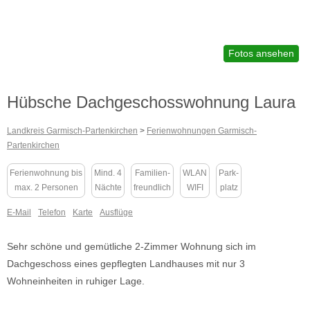
Fotos ansehen
Hübsche Dachgeschosswohnung Laura
Landkreis Garmisch-Partenkirchen
>
Ferienwohnungen Garmisch-
Partenkirchen
Ferienwohnung bis
Mind. 4
Familien-
WLAN
Park-
max. 2 Personen
Nächte
freundlich
WIFI
platz
E-Mail
Telefon
Karte
Ausflüge
Sehr schöne und gemütliche 2-Zimmer Wohnung sich im
Dachgeschoss eines gepflegten Landhauses mit nur 3
Wohneinheiten in ruhiger Lage.