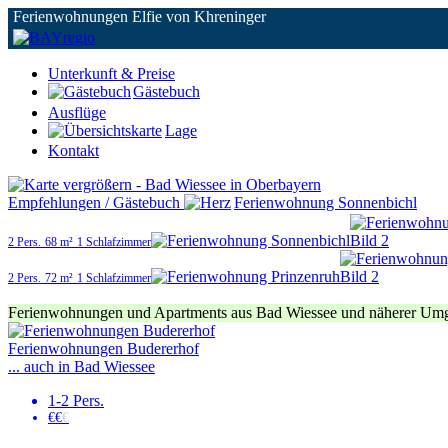
Ferienwohnungen Elfie von Khreninger
Unterkunft & Preise
Gästebuch
Ausflüge
Lage
Kontakt
Empfehlungen / Gästebuch
Ferienwohnung Sonnenbichl
2 Pers.
68 m²
1 Schlafzimmer
2 Pers.
72 m²
1 Schlafzimmer
Ferienwohnungen und Apartments aus Bad Wiessee und näherer Um
Ferienwohnungen Budererhof
... auch in Bad Wiessee
1-2 Pers.
€€
€