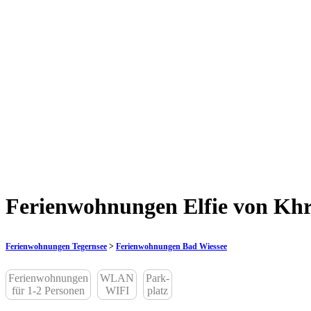
Ferienwohnungen Elfie von Khr
Ferienwohnungen Tegernsee
>
Ferienwohnungen Bad Wiessee
Ferienwohnungen
WLAN
Park-
für 1-2 Personen
WIFI
platz